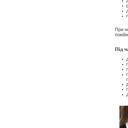
При н
покійн
Під ч