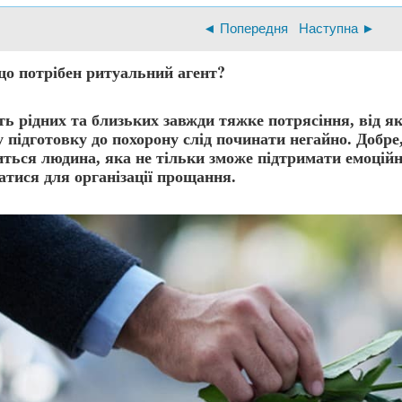
◄ Попередня
Наступна ►
о потрібен ритуальний агент?
ь рідних та близьких завжди тяжке потрясіння, від я
 підготовку до похорону слід починати негайно. Добр
ться людина, яка не тільки зможе підтримати емоційно
атися для організації прощання.