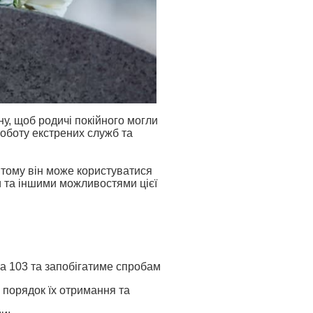
ну, щоб родичі покійного могли
оботу екстрених служб та
 тому він може користуватися
 та іншими можливостями цієї
та 103 та запобігатиме спробам
о порядок їх отримання та