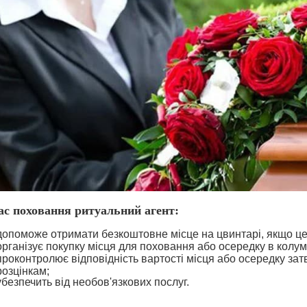
ас поховання ритуальний агент:
допоможе отримати безкоштовне місце на цвинтарі, якщо ц
організує покупку місця для поховання або осередку в колум
проконтролює відповідність вартості місця або осередку з
розцінкам;
убезпечить від необов'язкових послуг.