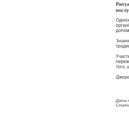
Ритуа
послу
Одніє
органі
допом
Знанн
тради
Участ
переж
того,
Джере
Дата п
Стати