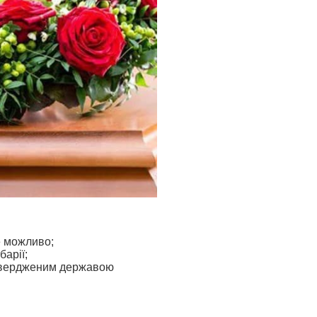
е можливо;
барії;
атвердженим державою