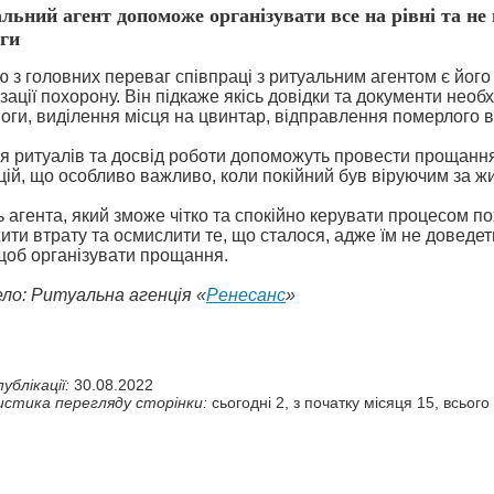
льний агент допоможе організувати все на рівні та не
ги
ю з головних переваг співпраці з ритуальним агентом є його
зації похорону. Він підкаже якісь довідки та документи необ
оги, виділення місця на цвинтар, відправлення померлого в
я ритуалів та досвід роботи допоможуть провести прощання 
цій, що особливо важливо, коли покійний був віруючим за жи
ь агента, який зможе чітко та спокійно керувати процесом п
ити втрату та осмислити те, що сталося, адже їм не доведе
 щоб організувати прощання.
ло: Ритуальна агенція «
Ренесанс
»
ублікації:
30.08.2022
стика перегляду сторінки:
сьогодні 2, з початку місяця 15, всього