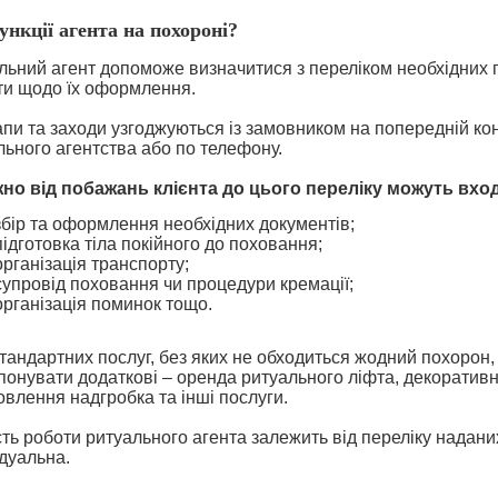
ункції агента на похороні?
льний агент допоможе визначитися з переліком необхідних по
ти щодо їх оформлення.
апи та заходи узгоджуються із замовником на попередній кон
льного агентства або по телефону.
но від побажань клієнта до цього переліку можуть вхо
збір та оформлення необхідних документів;
підготовка тіла покійного до поховання;
організація транспорту;
супровід поховання чи процедури кремації;
організація поминок тощо.
стандартних послуг, без яких не обходиться жодний похорон,
понувати додаткові – оренда ритуального ліфта, декоратив
овлення надгробка та інші послуги.
сть роботи ритуального агента залежить від переліку наданих
ідуальна.