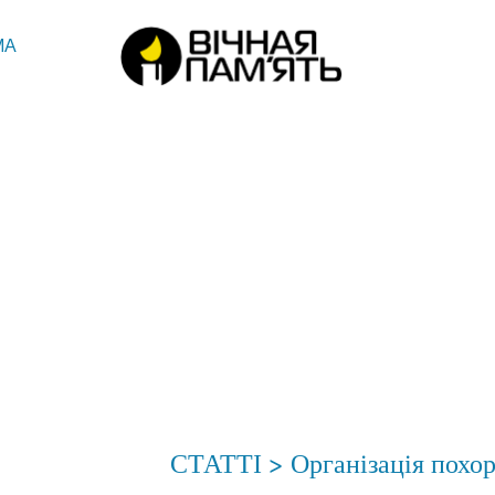
МА
СТАТТІ
>
Організація похо