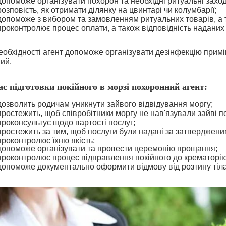
допоможе організувати похорон та необхідні ритуальні заход
розповість, як отримати ділянку на цвинтарі чи колумбарії;
допоможе з вибором та замовленням ритуальних товарів, а 
проконтролює процес оплати, а також відповідність наданих 
еобхідності агент допоможе організувати дезінфекцію прим
ий.
ас підготовки покійного в морзі похоронний агент:
дозволить родичам уникнути зайвого відвідування моргу;
простежить, щоб співробітники моргу не нав'язували зайві п
проконсультує щодо вартості послуг;
простежить за тим, щоб послуги були надані за затверджени
проконтролює їхню якість;
допоможе організувати та провести церемонію прощання;
проконтролює процес відправлення покійного до крематорію
допоможе документально оформити відмову від розтину тіла,