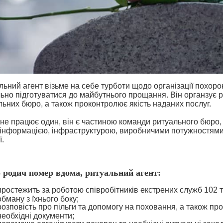
льний агент візьме на себе турботи щодо організації похоро
ьно підготуватися до майбутнього прощання. Він органзує р
льних бюро, а також проконтролює якість наданих послуг.
 не працює один, він є частиною команди ритуального бюро,
 інформацією, інфраструктурою, виробничими потужностями
ї.
родич помер вдома, ритуальний агент:
простежить за роботою співробітників екстрених служб 102 
обману з їхнього боку;
розповість про пільги та допомогу на поховання, а також пр
необхідні документи;