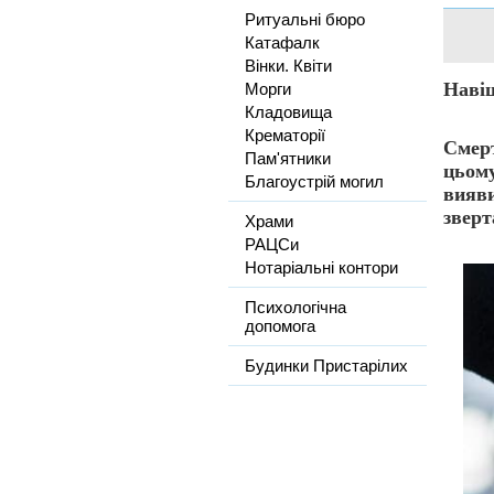
Ритуальні бюро
Катафалк
Вінки. Квіти
Навіщ
Морги
Кладовища
Крематорії
Смерт
Пам'ятники
цьому
Благоустрій могил
вияви
зверт
Храми
РАЦСи
Нотаріальні контори
Психологічна
допомога
Будинки Пристарілих