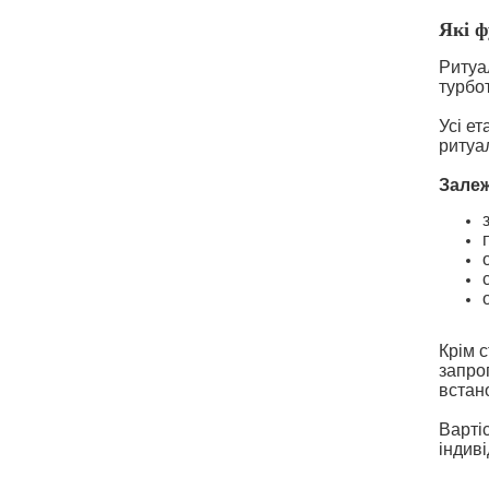
Які ф
Ритуа
турбо
Усі ет
ритуа
Залеж
Крім 
запро
встан
Варті
індив