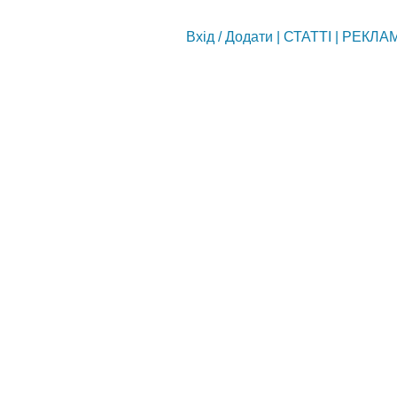
Вхід
/
Додати
|
СТАТТІ
|
РЕКЛА