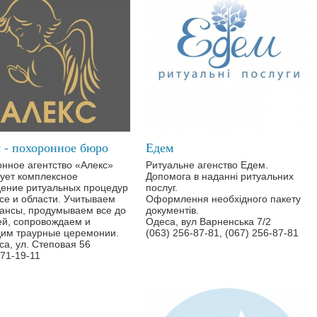
 - похоронное бюро
Едем
нное агентство «Алекс»
Ритуальне агенство Едем.
ует комплексное
Допомога в наданні ритуальних
ение ритуальных процедур
послуг.
се и области. Учитываем
Оформлення необхідного пакету
ансы, продумываем все до
документів.
й, сопровождаем и
Одеса, вул Варненська 7/2
им траурные церемонии.
(063) 256-87-81, (067) 256-87-81
сса, ул. Степовая 56
771-19-11