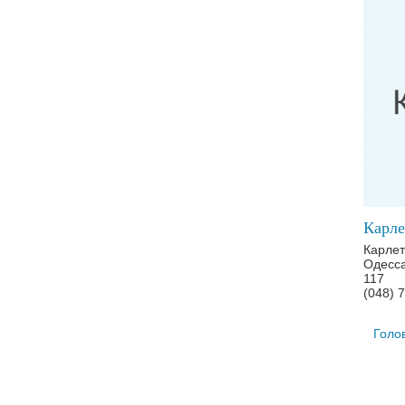
Карле
Карлет
Одесса
117
(048) 
Голо