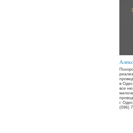
Алекс
Похоро
реализ
провед
в Одес
все ню
мелоче
провод
г. Оде
(096) 