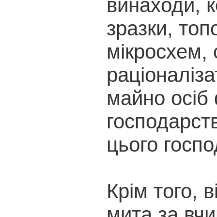
винаходи, к
зразки, топ
мікросхем, 
раціоналіза
майно осіб
господарст
цього госпо
Крім того, 
мита за вчи