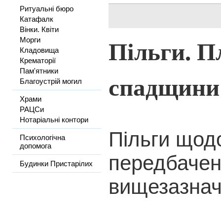
Ритуальні бюро
Катафалк
Вінки. Квіти
Пільги. П
Морги
Кладовища
Крематорії
Пам'ятники
спадщини
Благоустрій могил
Храми
РАЦСи
Нотаріальні контори
Пільги щод
Психологічна
допомога
передбачен
Будинки Пристарілих
вищезазнач