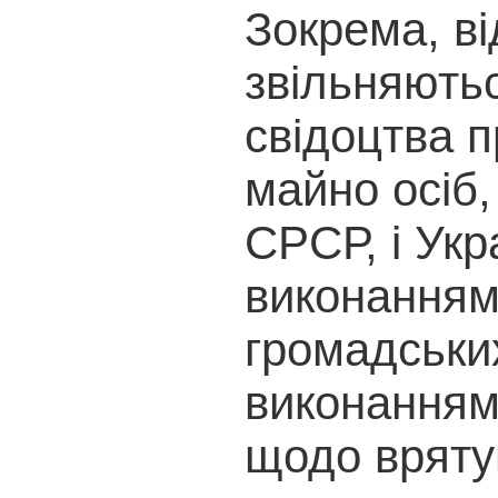
Зокрема, в
звільняють
свідоцтва 
майно осіб,
СРСР, і Укра
виконанням
громадських
виконанням
щодо вряту