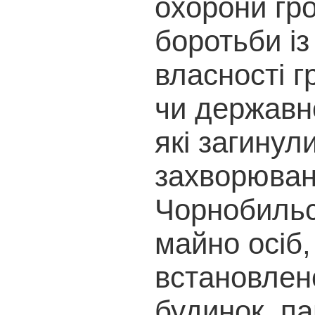
охорони гр
боротьби із
власності г
чи державно
які загинул
захворюванн
Чорнобильс
майно осіб,
встановлен
будинок, п