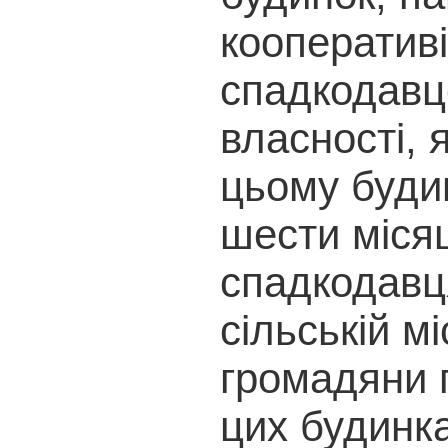
кооператив
спадкодавце
власності,
цьому будин
шести місяц
спадкодавця
сільській м
громадяни 
цих будинк