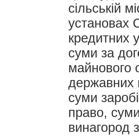
сільській м
установах 
кредитних у
суми за до
майнового с
державних п
суми заробі
право, суми
винагород з