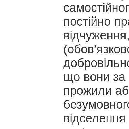
самостійно
постійно пр
відчуження
(обов’язков
добровільно
що вони за
прожили аб
безумовного
відселення 