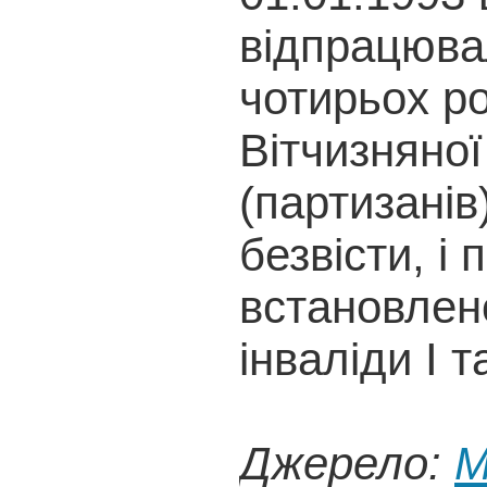
відпрацюва
чотирьох ро
Вітчизняної 
(партизанів
безвісти, і 
встановлен
інваліди I та
Джерело:
М