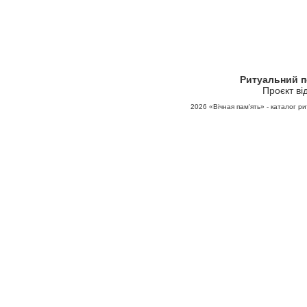
Ритуальний 
Проєкт ві
2026
«Вічная пам'ять» - каталог ри