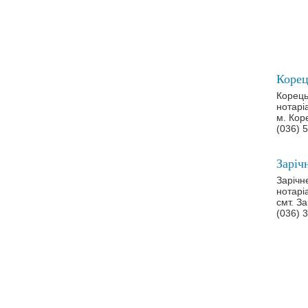
Корець
нотарі
м. Коре
(036) 
Зарічн
нотарі
смт. За
(036) 