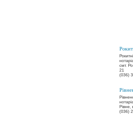
Рокитн
нотарі
смт. Р
21
(036) 
Рівнен
нотарі
Рівне,
(036) 