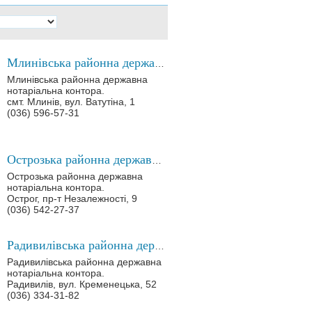
Млинівська районна державна нотаріальна контора
Млинівська районна державна
нотаріальна контора.
смт. Млинів, вул. Ватутіна, 1
(036) 596-57-31
Острозька районна державна нотаріальна контора
Острозька районна державна
нотаріальна контора.
Острог, пр-т Незалежності, 9
(036) 542-27-37
Радивилівська районна державна нотаріальна контора
Радивилівська районна державна
нотаріальна контора.
Радивилів, вул. Кременецька, 52
(036) 334-31-82