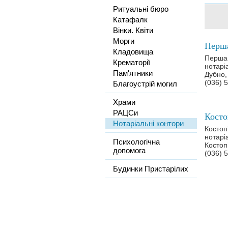
Ритуальні бюро
Катафалк
Вінки. Квіти
Морги
Кладовища
Перша
Крематорії
нотарі
Пам'ятники
Дубно,
(036) 
Благоустрій могил
Храми
РАЦСи
Нотаріальні контори
Костоп
нотарі
Психологічна
Костоп
допомога
(036) 
Будинки Пристарілих