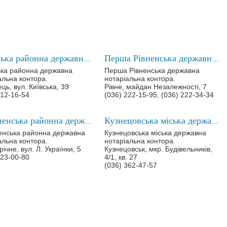
Корецька районна державна нотаріальна контора
Перша Рівненська державна нотаріальна контора
ка районна державна
Перша Рівненська державна
альна контора.
нотаріальна контора.
ць, вул. Київська, 39
Рівне, майдан Незалежності, 7
512-16-54
(036) 222-15-95, (036) 222-34-34
Зарічненська районна державна нотаріальна контора
Кузнецовська міська державна нотаріальна контора
енська районна державна
Кузнецовська міська державна
альна контора.
нотаріальна контора.
річне, вул. Л. Українки, 5
Кузнецовськ, мкр. Будівельників,
323-00-80
4/1, кв. 27
(036) 362-47-57