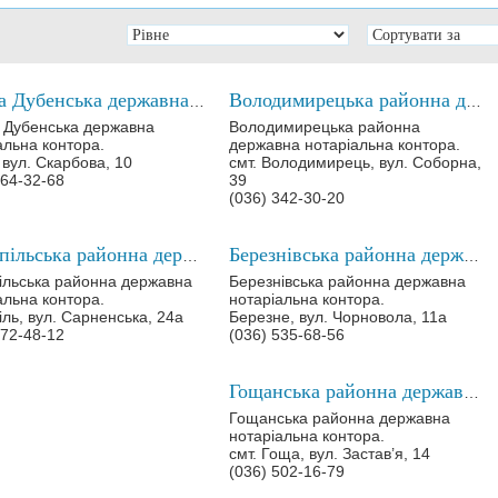
Перша Дубенська державна нотаріальна контора
Володимирецька районна державна нотаріальна контора
 Дубенська державна
Володимирецька районна
альна контора.
державна нотаріальна контора.
 вул. Скарбова, 10
смт. Володимирець, вул. Соборна,
564-32-68
39
(036) 342-30-20
Костопільська районна державна нотаріальна контора
Березнівська районна державна нотаріальна контора
ільська районна державна
Березнівська районна державна
альна контора.
нотаріальна контора.
іль, вул. Сарненська, 24а
Березне, вул. Чорновола, 11а
572-48-12
(036) 535-68-56
Гощанська районна державна нотаріальна контора
Гощанська районна державна
нотаріальна контора.
смт. Гоща, вул. Застав’я, 14
(036) 502-16-79