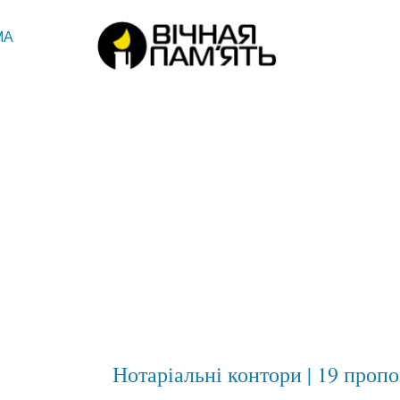
МА
Нотаріальні контори | 19 проп