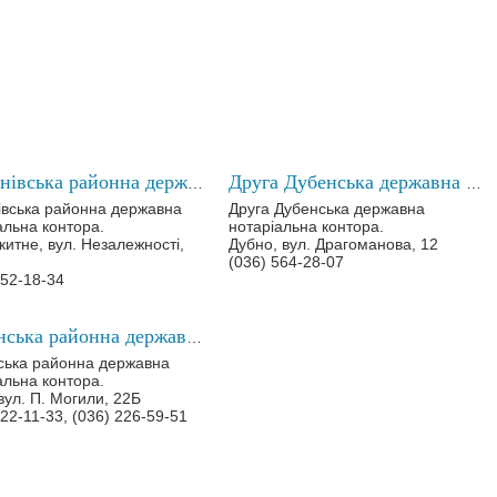
Рокитнівська районна державна нотаріальна контора
Друга Дубенська державна нотаріальна контора
івська районна державна
Друга Дубенська державна
альна контора.
нотаріальна контора.
окитне, вул. Незалежності,
Дубно, вул. Драгоманова, 12
(036) 564-28-07
352-18-34
Рівненська районна державна нотаріальна контора
ська районна державна
альна контора.
 вул. П. Могили, 22Б
222-11-33, (036) 226-59-51