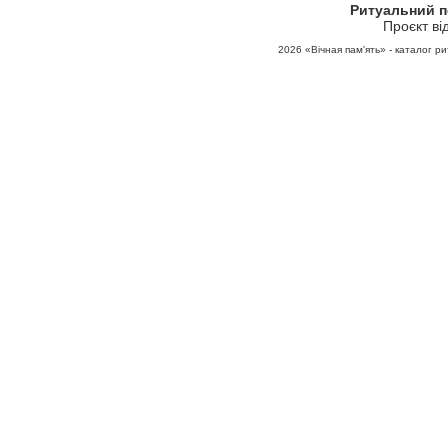
Ритуальний 
Проєкт ві
2026
«Вічная пам'ять» - каталог ри