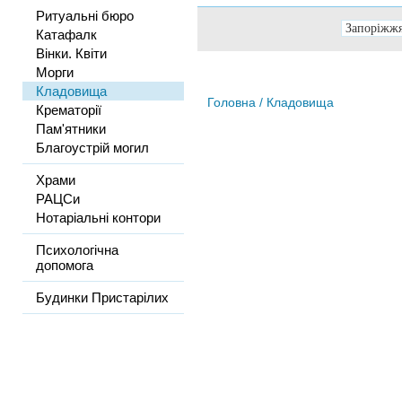
Ритуальні бюро
Катафалк
Вінки. Квіти
Морги
Кладовища
Головна
/ Кладовища
Крематорії
Пам'ятники
Благоустрій могил
Храми
РАЦСи
Нотаріальні контори
Психологічна
допомога
Будинки Пристарілих