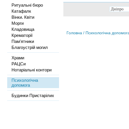
Ритуальні бюро
Катафалк
Вінки. Квіти
Морги
Кладовища
Головна
/ Психологічна допомог
Крематорії
Пам'ятники
Благоустрій могил
Храми
РАЦСи
Нотаріальні контори
Психологічна
допомога
Будинки Пристарілих