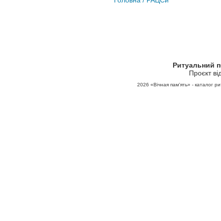
Головна
/ РАЦСи
Ритуальний 
Проєкт ві
2026
«Вічная пам'ять» - каталог ри