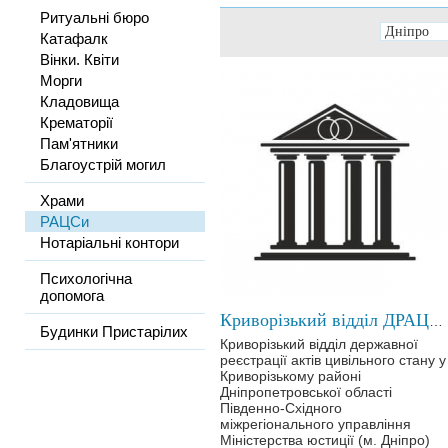
Ритуальні бюро
Катафалк
Вінки. Квіти
Морги
Кладовища
Крематорії
Пам'ятники
Благоустрій могил
Храми
РАЦСи
Нотаріальні контори
Психологічна
допомога
Криворізький відділ ДРАЦС у Криворізькому районі
Будинки Пристарілих
Криворізький відділ державної
реєстрації актів цивільного стану у
Криворізькому районі
Дніпропетровської області
Південно-Східного
міжрегіонального управління
Міністерства юстиції (м. Дніпро)