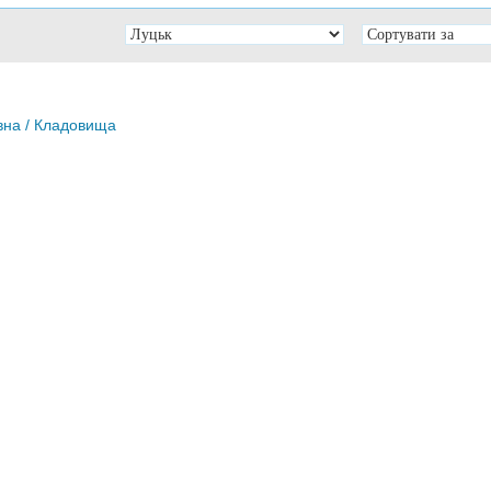
вна
/ Кладовища