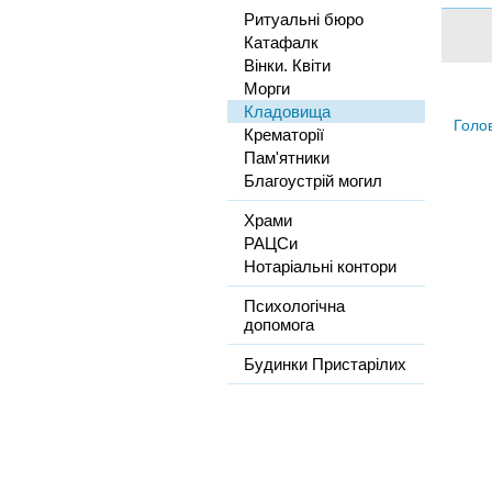
Ритуальні бюро
Катафалк
Вінки. Квіти
Морги
Кладовища
Голо
Крематорії
Пам'ятники
Благоустрій могил
Храми
РАЦСи
Нотаріальні контори
Психологічна
допомога
Будинки Пристарілих