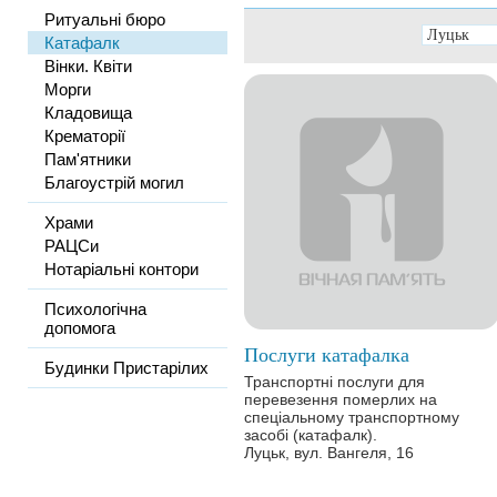
Ритуальні бюро
Катафалк
Вінки. Квіти
Морги
Кладовища
Крематорії
Пам'ятники
Благоустрій могил
Храми
РАЦСи
Нотаріальні контори
Психологічна
допомога
Послуги катафалка
Будинки Пристарілих
Транспортні послуги для
перевезення померлих на
спеціальному транспортному
засобі (катафалк).
Луцьк, вул. Вангеля, 16