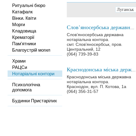
Ритуальні бюро
Катафалк
Вінки. Квіти
Морги
Слов’яносербська державна нотаріальна контора
Кладовища
Слов’яносербська державна
Крематорії
нотаріальна контора.
Пам'ятники
смт. Слов’яносербськ, пров.
Центральний, 12
Благоустрій могил
(064) 739-39-83
Храми
РАЦСи
Краснодонська міська державна нотаріальна контора
Нотаріальні контори
Краснодонська міська державна
нотаріальна контора.
Психологічна
Краснодон, вул. П. Котова, 1а
допомога
(064) 356-31-57
Будинки Пристарілих