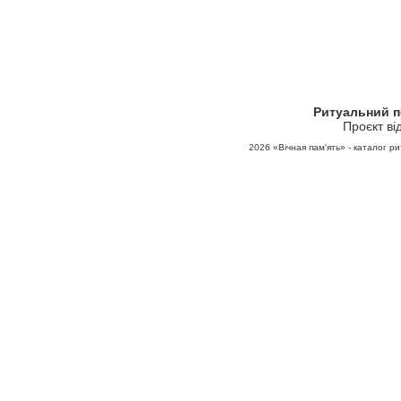
Ритуальний 
Проєкт ві
2026
«Вічная пам'ять» - каталог ри