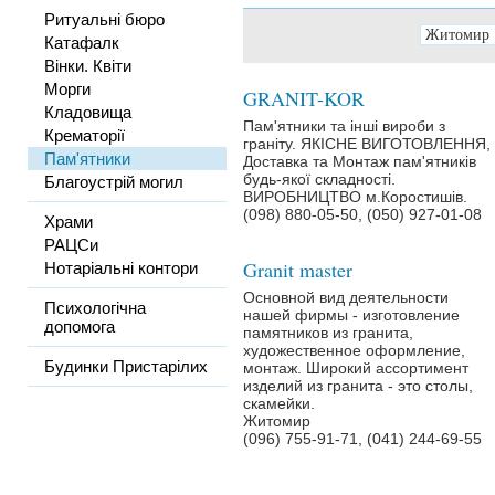
Ритуальні бюро
Катафалк
Вінки. Квіти
Морги
GRANIT-KOR
Кладовища
Пам'ятники та інші вироби з
Крематорії
граніту. ЯКІСНЕ ВИГОТОВЛЕННЯ,
Пам'ятники
Доставка та Монтаж пам'ятників
будь-якої складності.
Благоустрій могил
ВИРОБНИЦТВО м.Коростишів.
(098) 880-05-50, (050) 927-01-08
Храми
РАЦСи
Granit master
Нотаріальні контори
Основной вид деятельности
Психологічна
нашей фирмы - изготовление
допомога
памятников из гранита,
художественное оформление,
Будинки Пристарілих
монтаж. Широкий ассортимент
изделий из гранита - это столы,
скамейки.
Житомир
(096) 755-91-71, (041) 244-69-55