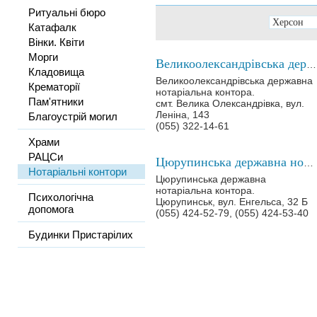
Ритуальні бюро
Катафалк
Вінки. Квіти
Морги
Великоолександрівська державна нотаріальна контора
Кладовища
Великоолександрівська державна
Крематорії
нотаріальна контора.
Пам'ятники
смт. Велика Олександрівка, вул.
Леніна, 143
Благоустрій могил
(055) 322-14-61
Храми
РАЦСи
Цюрупинська державна нотаріальна контора
Нотаріальні контори
Цюрупинська державна
нотаріальна контора.
Психологічна
Цюрупинськ, вул. Енгельса, 32 Б
допомога
(055) 424-52-79, (055) 424-53-40
Будинки Пристарілих