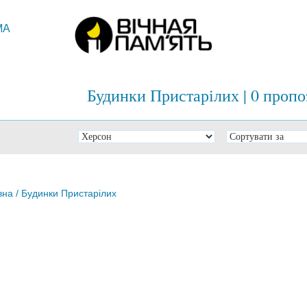
МА
Будинки Пристарілих | 0 пропо
вна
/ Будинки Пристарілих