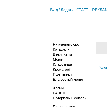
Вхід
/
Додати
|
СТАТТІ
|
РЕКЛА
Ритуальні бюро
Катафалк
Вінки. Квіти
Морги
Кладовища
Голо
Крематорії
Пам'ятники
Благоустрій могил
Храми
РАЦСи
Нотаріальні контори
Психологічна