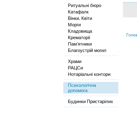
Ритуальні бюро
Катафалк
Вінки. Квіти
Морги
Кладовища
Голо
Крематорії
Пам'ятники
Благоустрій могил
Храми
РАЦСи
Нотаріальні контори
Психологічна
допомога
Будинки Пристарілих